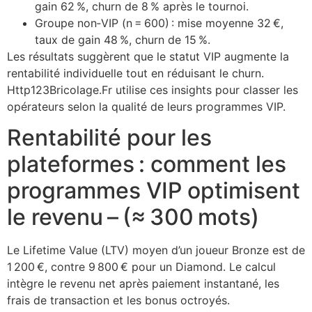
gain 62 %, churn de 8 % après le tournoi.
Groupe non‑VIP (n = 600) : mise moyenne 32 €,
taux de gain 48 %, churn de 15 %.
Les résultats suggèrent que le statut VIP augmente la
rentabilité individuelle tout en réduisant le churn.
Http123Bricolage.Fr utilise ces insights pour classer les
opérateurs selon la qualité de leurs programmes VIP.
Rentabilité pour les
plateformes : comment les
programmes VIP optimisent
le revenu – (≈ 300 mots)
Le Lifetime Value (LTV) moyen d’un joueur Bronze est de
1 200 €, contre 9 800 € pour un Diamond. Le calcul
intègre le revenu net après paiement instantané, les
frais de transaction et les bonus octroyés.