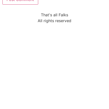
That's all Falks
All rights reserved