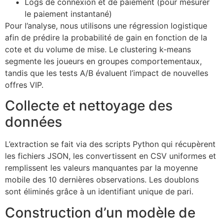
Logs de connexion et de paiement (pour mesurer
le paiement instantané)
Pour l’analyse, nous utilisons une régression logistique
afin de prédire la probabilité de gain en fonction de la
cote et du volume de mise. Le clustering k‑means
segmente les joueurs en groupes comportementaux,
tandis que les tests A/B évaluent l’impact de nouvelles
offres VIP.
Collecte et nettoyage des
données
L’extraction se fait via des scripts Python qui récupèrent
les fichiers JSON, les convertissent en CSV uniformes et
remplissent les valeurs manquantes par la moyenne
mobile des 10 dernières observations. Les doublons
sont éliminés grâce à un identifiant unique de pari.
Construction d’un modèle de