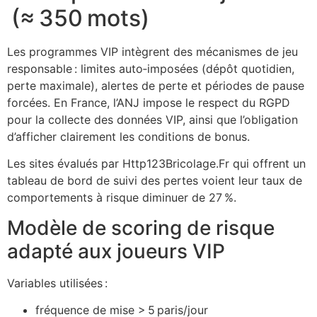
(≈ 350 mots)
Les programmes VIP intègrent des mécanismes de jeu
responsable : limites auto‑imposées (dépôt quotidien,
perte maximale), alertes de perte et périodes de pause
forcées. En France, l’ANJ impose le respect du RGPD
pour la collecte des données VIP, ainsi que l’obligation
d’afficher clairement les conditions de bonus.
Les sites évalués par Http123Bricolage.Fr qui offrent un
tableau de bord de suivi des pertes voient leur taux de
comportements à risque diminuer de 27 %.
Modèle de scoring de risque
adapté aux joueurs VIP
Variables utilisées :
fréquence de mise > 5 paris/jour