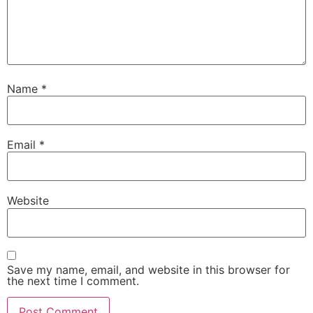
Name
*
Email
*
Website
Save my name, email, and website in this browser for
the next time I comment.