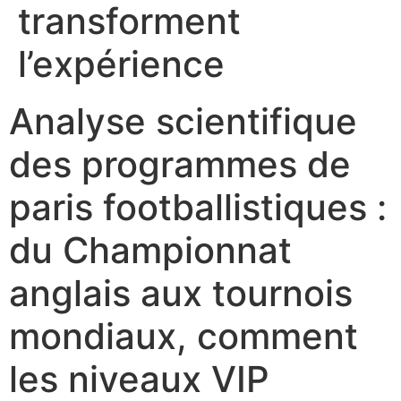
transforment
l’expérience
Analyse scientifique
des programmes de
paris footballistiques :
du Championnat
anglais aux tournois
mondiaux, comment
les niveaux VIP