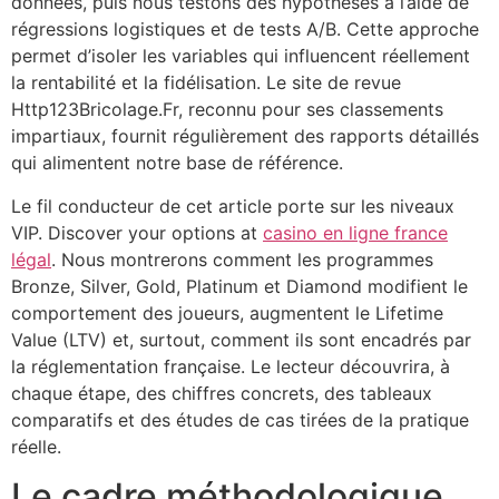
données, puis nous testons des hypothèses à l’aide de
régressions logistiques et de tests A/B. Cette approche
permet d’isoler les variables qui influencent réellement
la rentabilité et la fidélisation. Le site de revue
Http123Bricolage.Fr, reconnu pour ses classements
impartiaux, fournit régulièrement des rapports détaillés
qui alimentent notre base de référence.
Le fil conducteur de cet article porte sur les niveaux
VIP. Discover your options at
casino en ligne france
légal
. Nous montrerons comment les programmes
Bronze, Silver, Gold, Platinum et Diamond modifient le
comportement des joueurs, augmentent le Lifetime
Value (LTV) et, surtout, comment ils sont encadrés par
la réglementation française. Le lecteur découvrira, à
chaque étape, des chiffres concrets, des tableaux
comparatifs et des études de cas tirées de la pratique
réelle.
Le cadre méthodologique