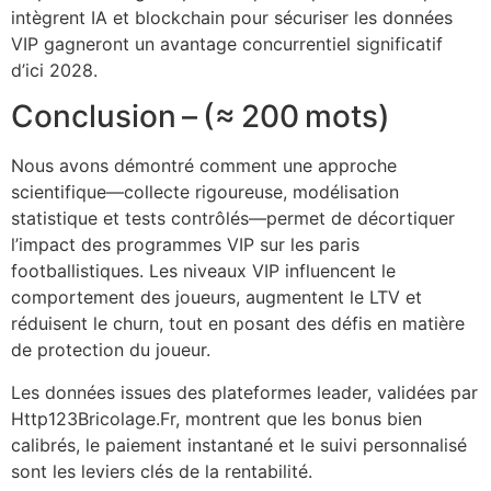
intègrent IA et blockchain pour sécuriser les données
VIP gagneront un avantage concurrentiel significatif
d’ici 2028.
Conclusion – (≈ 200 mots)
Nous avons démontré comment une approche
scientifique—collecte rigoureuse, modélisation
statistique et tests contrôlés—permet de décortiquer
l’impact des programmes VIP sur les paris
footballistiques. Les niveaux VIP influencent le
comportement des joueurs, augmentent le LTV et
réduisent le churn, tout en posant des défis en matière
de protection du joueur.
Les données issues des plateformes leader, validées par
Http123Bricolage.Fr, montrent que les bonus bien
calibrés, le paiement instantané et le suivi personnalisé
sont les leviers clés de la rentabilité.