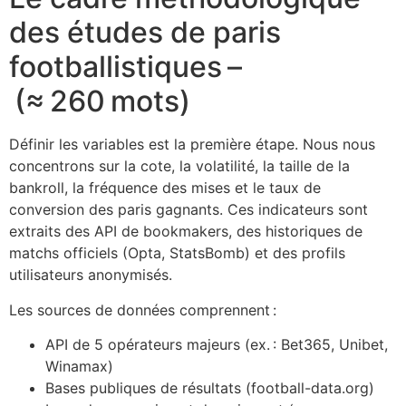
des études de paris
footballistiques –
(≈ 260 mots)
Définir les variables est la première étape. Nous nous
concentrons sur la cote, la volatilité, la taille de la
bankroll, la fréquence des mises et le taux de
conversion des paris gagnants. Ces indicateurs sont
extraits des API de bookmakers, des historiques de
matchs officiels (Opta, StatsBomb) et des profils
utilisateurs anonymisés.
Les sources de données comprennent :
API de 5 opérateurs majeurs (ex. : Bet365, Unibet,
Winamax)
Bases publiques de résultats (football-data.org)