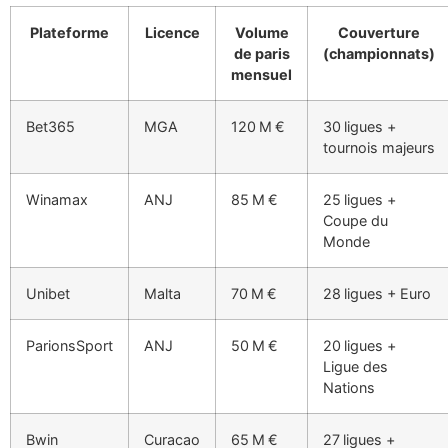
Plateforme
Licence
Volume
Couverture
de paris
(championnats)
mensuel
Bet365
MGA
120 M €
30 ligues +
tournois majeurs
Winamax
ANJ
85 M €
25 ligues +
Coupe du
Monde
Unibet
Malta
70 M €
28 ligues + Euro
ParionsSport
ANJ
50 M €
20 ligues +
Ligue des
Nations
Bwin
Curacao
65 M €
27 ligues +