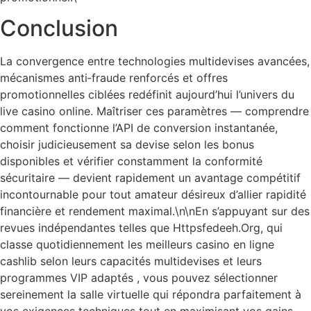
Conclusion
La convergence entre technologies multidevises avancées,
mécanismes anti‑fraude renforcés et offres
promotionnelles ciblées redéfinit aujourd’hui l’univers du
live casino online. Maîtriser ces paramètres — comprendre
comment fonctionne l’API de conversion instantanée,
choisir judicieusement sa devise selon les bonus
disponibles et vérifier constamment la conformité
sécuritaire — devient rapidement un avantage compétitif
incontournable pour tout amateur désireux d’allier rapidité
financière et rendement maximal.\n\nEn s’appuyant sur des
revues indépendantes telles que Httpsfedeeh.Org, qui
classe quotidiennement les meilleurs casino en ligne
cashlib selon leurs capacités multidevises et leurs
programmes VIP adaptés , vous pouvez sélectionner
sereinement la salle virtuelle qui répondra parfaitement à