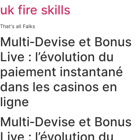
uk fire skills
That's all Falks
Multi‑Devise et Bonus
Live : l’évolution du
paiement instantané
dans les casinos en
ligne
Multi‑Devise et Bonus
Live : l’évolution du