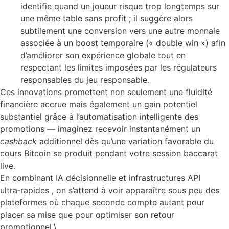
identifie quand un joueur risque trop longtemps sur
une même table sans profit ; il suggère alors
subtilement une conversion vers une autre monnaie
associée à un boost temporaire (« double win ») afin
d’améliorer son expérience globale tout en
respectant les limites imposées par les régulateurs
responsables du jeu responsable.
Ces innovations promettent non seulement une fluidité
financière accrue mais également un gain potentiel
substantiel grâce à l’automatisation intelligente des
promotions — imaginez recevoir instantanément un
cashback
additionnel dès qu’une variation favorable du
cours Bitcoin se produit pendant votre session baccarat
live.
En combinant IA décisionnelle et infrastructures API
ultra‑rapides , on s’attend à voir apparaître sous peu des
plateformes où chaque seconde compte autant pour
placer sa mise que pour optimiser son retour
promotionnel.\