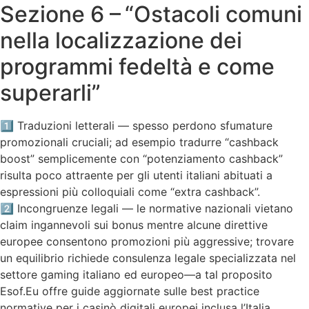
Sezione 6 – “Ostacoli comuni
nella localizzazione dei
programmi fedeltà e come
superarli”
1️⃣ Traduzioni letterali — spesso perdono sfumature
promozionali cruciali; ad esempio tradurre “cashback
boost” semplicemente con “potenziamento cashback”
risulta poco attraente per gli utenti italiani abituati a
espressioni più colloquiali come “extra cashback”.
2️⃣ Incongruenze legali — le normative nazionali vietano
claim ingannevoli sui bonus mentre alcune direttive
europee consentono promozioni più aggressive; trovare
un equilibrio richiede consulenza legale specializzata nel
settore gaming italiano ed europeo—a tal proposito
Esof.Eu offre guide aggiornate sulle best practice
normative per i casinò digitali europei inclusa l’Italia.​