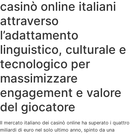
casinò online italiani
attraverso
l’adattamento
linguistico, culturale e
tecnologico per
massimizzare
engagement e valore
del giocatore
Il mercato italiano dei casinò online ha superato i quattro
miliardi di euro nel solo ultimo anno, spinto da una