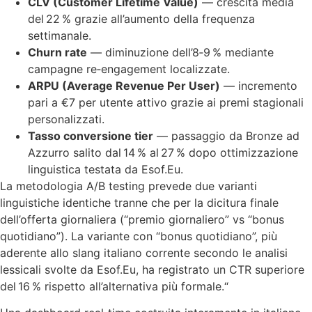
CLV (Customer Lifetime Value)
— crescita media
del 22 % grazie all’aumento della frequenza
settimanale.
Churn rate
— diminuzione dell’8‑9 % mediante
campagne re‑engagement localizzate.
ARPU (Average Revenue Per User)
— incremento
pari a €7 per utente attivo grazie ai premi stagionali
personalizzati.
Tasso conversione tier
— passaggio da Bronze ad
Azzurro salito dal 14 % al 27 % dopo ottimizzazione
linguistica testata da Esof.Eu.
La metodologia A/B testing prevede due varianti
linguistiche identiche tranne che per la dicitura finale
dell’offerta giornaliera (“premio giornaliero” vs “bonus
quotidiano”). La variante con “bonus quotidiano”, più
aderente allo slang italiano corrente secondo le analisi
lessicali svolte da Esof.Eu, ha registrato un CTR superiore
del 16 % rispetto all’alternativa più formale.“