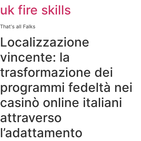
uk fire skills
Skip
to
content
That's all Falks
Localizzazione
vincente: la
trasformazione dei
programmi fedeltà nei
casinò online italiani
attraverso
l’adattamento