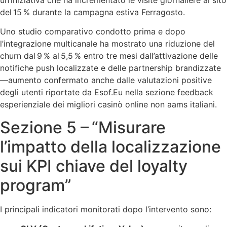
del 15 % durante la campagna estiva Ferragosto.
Uno studio comparativo condotto prima e dopo
l’integrazione multicanale ha mostrato una riduzione del
churn dal 9 % al 5,5 % entro tre mesi dall’attivazione delle
notifiche push localizzate e delle partnership brandizzate
—aumento confermato anche dalle valutazioni positive
degli utenti riportate da Esof.Eu nella sezione feedback
esperienziale dei migliori casinò online non aams italiani.
Sezione 5 – “Misurare
l’impatto della localizzazione
sui KPI chiave del loyalty
program”
I principali indicatori monitorati dopo l’intervento sono: