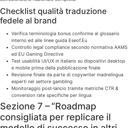
Checklist qualità traduzione
fedele al brand
Verifica terminologia bonus conforme al glossario
interno ed alle linee guida Eseof.Eu
Controllo legal compliance secondo normativa AAMS
ed EU Gaming Directive
Test usabilità UI/UX in italiano su dispositivi desktop
e mobile prima della pubblicazione finale
Revisione finale da parte di copywriter madrelingua
esperti nel settore gambling
Monitoraggio post‑lancio tramite metriche CTR &
conversion rate specifiche per lingua​
Sezione 7 – “Roadmap
consigliata per replicare il
modello di successo in altri