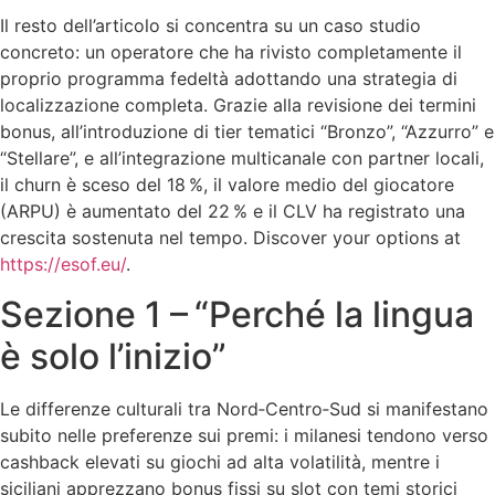
Il resto dell’articolo si concentra su un caso studio
concreto: un operatore che ha rivisto completamente il
proprio programma fedeltà adottando una strategia di
localizzazione completa. Grazie alla revisione dei termini
bonus, all’introduzione di tier tematici “Bronzo”, “Azzurro” e
“Stellare”, e all’integrazione multicanale con partner locali,
il churn è sceso del 18 %, il valore medio del giocatore
(ARPU) è aumentato del 22 % e il CLV ha registrato una
crescita sostenuta nel tempo. Discover your options at
https://esof.eu/
.
Sezione 1 – “Perché la lingua
è solo l’inizio”
Le differenze culturali tra Nord‑Centro‑Sud si manifestano
subito nelle preferenze sui premi: i milanesi tendono verso
cashback elevati su giochi ad alta volatilità, mentre i
siciliani apprezzano bonus fissi su slot con temi storici