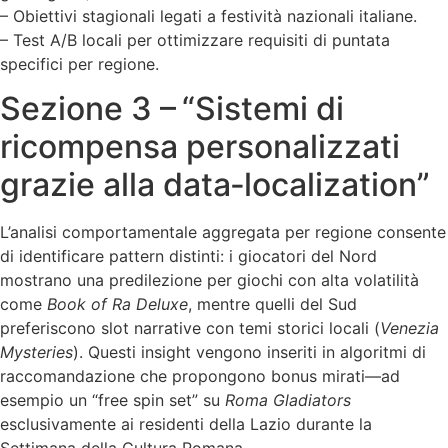
– Obiettivi stagionali legati a festività nazionali italiane.
– Test A/B locali per ottimizzare requisiti di puntata
specifici per regione.
Sezione 3 – “Sistemi di
ricompensa personalizzati
grazie alla data‑localization”
L’analisi comportamentale aggregata per regione consente
di identificare pattern distinti: i giocatori del Nord
mostrano una predilezione per giochi con alta volatilità
come
Book of Ra Deluxe
, mentre quelli del Sud
preferiscono slot narrative con temi storici locali (
Venezia
Mysteries
). Questi insight vengono inseriti in algoritmi di
raccomandazione che propongono bonus mirati—ad
esempio un “free spin set” su
Roma Gladiators
esclusivamente ai residenti della Lazio durante la