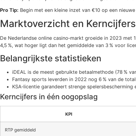
Pro Tip:
Begin met een kleine inzet van €10 op een nieuwe s
Marktoverzicht en Kerncijfers
De Nederlandse online casino‑markt groeide in 2023 met 12
4,5 %, wat hoger ligt dan het gemiddelde van 3 % voor lice
Belangrijkste statistieken
iDEAL is de meest gebruikte betaalmethode (78 % van 
Fantasy sports leverden in 2022 nog 6 % van de tota
KSA‑licentie garandeert strenge spelersbescherming e
Kerncijfers in één oogopslag
KPI
RTP gemiddeld