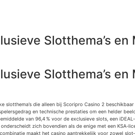
lusieve Slotthema’s en 
lusieve Slotthema’s en 
e slotthema’s die alleen bij Scoripro Casino 2 beschikbaar 
 spelersgedrag en technische prestaties om een helder be
gemiddelde van 96,4 % voor de exclusieve slots, een iDEAL
 onderscheidt zich bovendien als de enige met een KSA‑lice
combinatie maakt het casino aantrekkelijk voor zowel slot‑