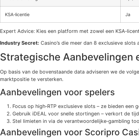
KSA‑licentie
Ja
Expert Advice: Kies een platform met zowel een KSA‑licent
Industry Secret:
Casino’s die meer dan 8 exclusieve slots 
Strategische Aanbevelingen 
Op basis van de bovenstaande data adviseren we de volgen
marktpositie te versterken.
Aanbevelingen voor spelers
Focus op high‑RTP exclusieve slots – ze bieden een 
Gebruik iDEAL voor snelle stortingen – verkort de tijd
Stel limieten in via de verantwoordelijke‑gambling too
Aanbevelingen voor Scoripro Cas