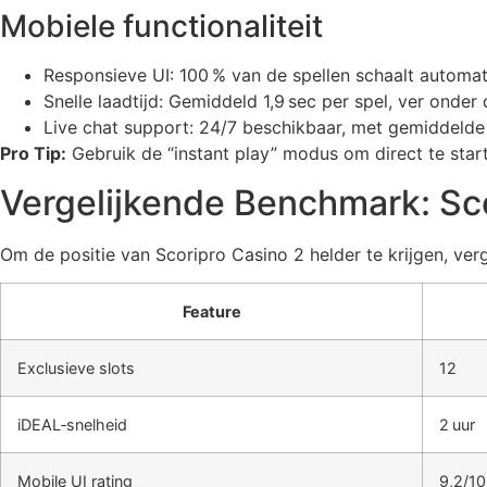
Mobiele functionaliteit
Responsieve UI: 100 % van de spellen schaalt automat
Snelle laadtijd: Gemiddeld 1,9 sec per spel, ver onde
Live chat support: 24/7 beschikbaar, met gemiddelde 
Pro Tip:
Gebruik de “instant play” modus om direct te start
Vergelijkende Benchmark: Sc
Om de positie van Scoripro Casino 2 helder te krijgen, verg
Feature
Exclusieve slots
12
iDEAL‑snelheid
2 uur
Mobile UI rating
9,2/10