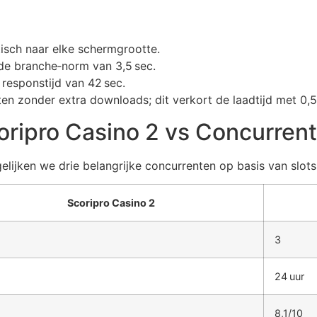
isch naar elke schermgrootte.
r de branche‑norm van 3,5 sec.
responstijd van 42 sec.
en zonder extra downloads; dit verkort de laadtijd met 0,5
oripro Casino 2 vs Concurren
elijken we drie belangrijke concurrenten op basis van slots
Scoripro Casino 2
3
24 uur
8,1/10