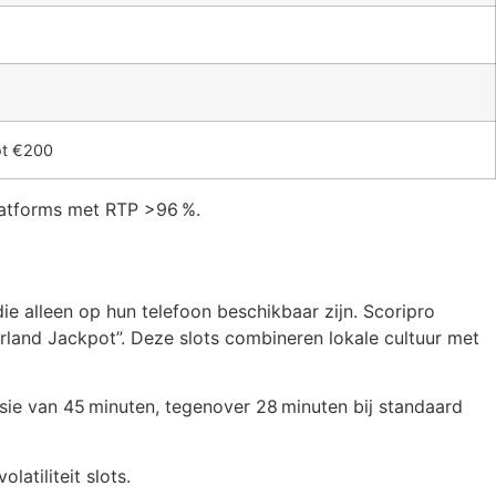
ot €200
platforms met RTP >96 %.
ie alleen op hun telefoon beschikbaar zijn. Scoripro
rland Jackpot”. Deze slots combineren lokale cultuur met
sie van 45 minuten, tegenover 28 minuten bij standaard
atiliteit slots.